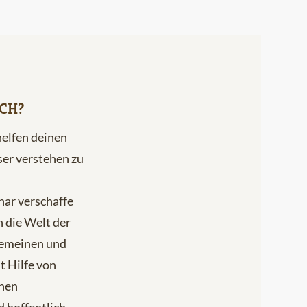
CH?
helfen deinen
er verstehen zu
nar verschaffe
n die Welt der
emeinen und
t Hilfe von
chen