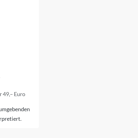
N
r 49,– Euro
m umgebenden
pretiert.