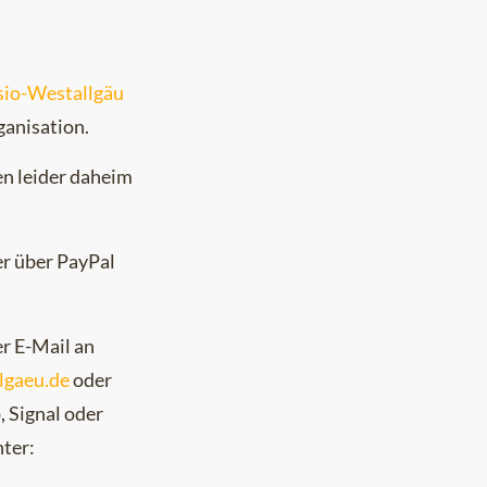
io-Westallgäu
ganisation.
n leider daheim
er über PayPal
r E-Mail an
lgaeu.de
oder
, Signal oder
nter: