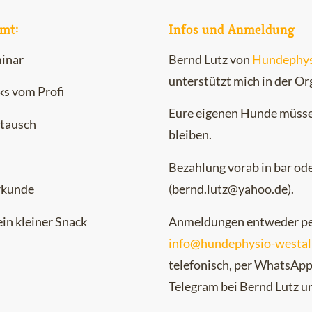
mt:
Infos und Anmeldung
minar
Bernd Lutz von
Hundephys
unterstützt mich in der Or
ks vom Profi
Eure eigenen Hunde müsse
stausch
bleiben.
Bezahlung vorab in bar od
(bernd.lutz@yahoo.de).
rkunde
Anmeldungen entweder pe
in kleiner Snack
info@hundephysio-westal
telefonisch, per WhatsApp
Telegram bei Bernd Lutz u