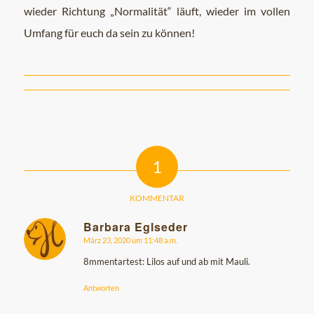
wieder Richtung „Normalität“ läuft, wieder im vollen
Umfang für euch da sein zu können!
1
KOMMENTAR
Barbara Eglseder
März 23, 2020 um 11:48 a.m.
sagte:
8mmentartest: Lilos auf und ab mit Mauli.
Antworten