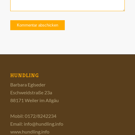
HUNDLING
Barbara Eglseder
Eschweidstraße 23a
88171 Weiler im Allgäu
Mobil: 0172/8242234
Email:
info@hundling.info
www.hundling.info