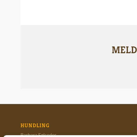
MELD
HUNDLING
Barbara Eglseder